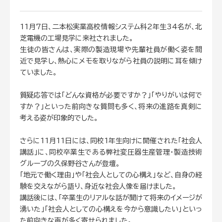
11月7日、二本松実業高校情報システム科2年生34名が、北
芝電機の工場見学に来社されました。
生徒の皆さんは、実際の製造現場や先輩社員が働く姿を間
近で見学し、熱心にメモを取りながら社員の説明に耳を傾け
ていました。
質疑応答では「どんな資格が必要ですか？」「やりがいは何で
すか？」といった前向きな質問も多く、将来の進路を真剣に
考える姿が印象的でした。
さらに11月11日には、同校1年生向けに開催された「社会人
講話」に、同校卒業生である弊社変圧器生産管理・製造技術
グループの久保野谷さんが登壇。
「地元で働く理由」や「社会人としての心構え」など、自身の経
験を交えながら語り、身近な社会人像を届けました。
講話後には、「卒業生のリアルな話が聞けて将来のイメージが
湧いた」「社会人としての心構えを今から意識したい」といっ
た前向きな声が多く寄せられました。