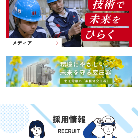
メディア
採用情報
RECRUIT