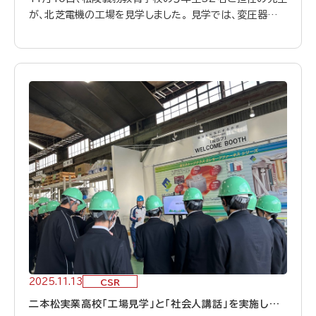
が、北芝電機の工場を見学しました。 見学では、変圧器工場
や特高変電所の菜種油変圧器を間近でご覧いただき、製造
工程や環境に配慮した取り組みについて説明しました。 当
日は、生徒の皆さんから積極的な質問が飛び交い、興味津々
で見学する姿が印象的でした。 引率の先生からも、 「近くに
住んでいても知らないことが多く、子どもたちはたくさんの
発見ができました。学校に戻ってからも『あそこがすごかっ
た』『油が意外だった』と自慢げに話していました」 との感想
をいただきました。 北芝電機は、地域の子どもたちにものづ
くりの魅力を伝える活動を今後も続けてまいります！
2025.11.13
CSR
二本松実業高校「工場見学」と「社会人講話」を実施しまし