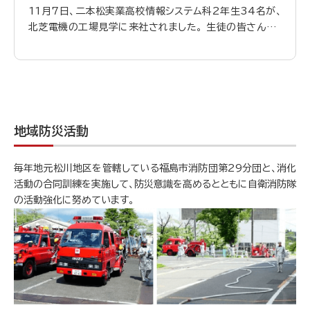
た！
11月7日、二本松実業高校情報システム科2年生34名が、
北芝電機の工場見学に来社されました。 生徒の皆さんは、
実際の製造現場や先輩社員が働く姿を間近で見学し、熱心
にメモを取りながら社員の説明に耳を傾けていました。 質
疑応答では「どんな資格が必要ですか？」「やりがいは何です
か？」といった前向きな質問も多く、将来の進路を真剣に考
える姿が印象的でした。 さらに11月11日には、同校1年生
向けに開催された「社会人講話」に、同校卒業生である弊社
地域防災活動
変圧器生産管理・製造技術グループの久保野谷さんが登壇。
「地元で働く理由」や「社会人としての心構え」など、自身の経
毎年地元松川地区を管轄している福島市消防団第29分団と、消化
験を交えながら語り、身近な社会人像を届けました。 講話後
活動の合同訓練を実施して、防災意識を高めるとともに自衛消防隊
には、「卒業生のリアルな話が聞けて将来のイメージが湧い
の活動強化に努めています。
た」「社会人としての心構えを今から意識したい」といった前
向きな声が多く寄せられました。 北芝電機は今後も、地域の
教育機関との連携を通じて、未来を担う若者たちの成長を
支えてまいります。 二本松実業高校生の皆さん、ありがとう
ございました！ 二本松実業高校のHPにも掲載いただきま
した！こちらもぜひご覧ください。
https://nihonmatsubh-