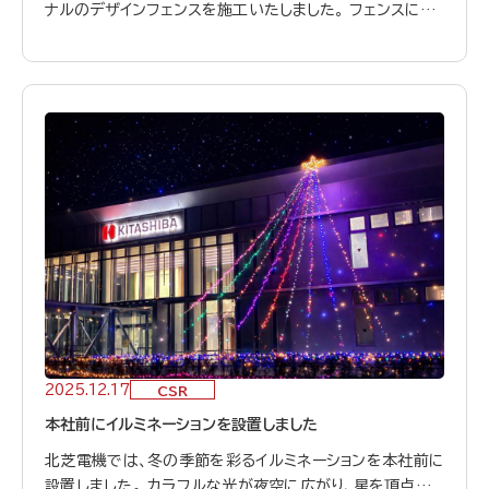
ナルのデザインフェンスを施工いたしました。 フェンスには、
北芝電機の事業所や社員をモチーフにしたイラストに加え、
地域の風景や人々の暮らしを表現したデザインを取り入れ
ています。 鉄道をご利用の皆さまや、地域を行き交う皆さま
にとって、少しでも「和み」や「明るさ」を感じていただける存
在となれば幸いです。 松川駅方面を通過される際には、ぜ
ひご覧ください。 これからも北芝電機は、地域のみなさまと
ともに歩む企業として、周辺環境の整備や地域貢献に取り組
んでまいります。
2025.12.17
CSR
本社前にイルミネーションを設置しました
北芝電機では、冬の季節を彩るイルミネーションを本社前に
設置しました。 カラフルな光が夜空に広がり、星を頂点にし